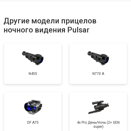
Другие модели прицелов
ночного видения Pulsar
N455
N770 А
DF A75
4x Pro День/Ночь (2+ GEN
super)