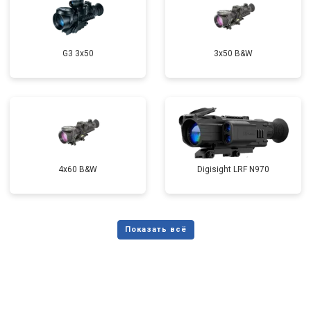
G3 3x50
3x50 B&W
4x60 B&W
Digisight LRF N970