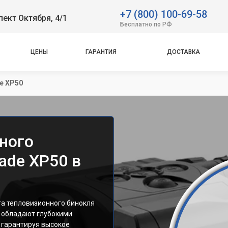
+7 (800) 100-69-58
пект Октября, 4/1
Бесплатно по РФ
ЦЕНЫ
ГАРАНТИЯ
ДОСТАВКА
e XP50
ного
lade XP50 в
та тепловизионного бинокля
ы обладают глубокими
 гарантируя высокое