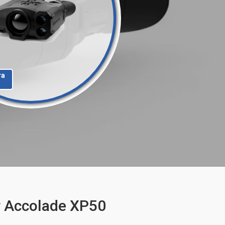
та
 Accolade XP50