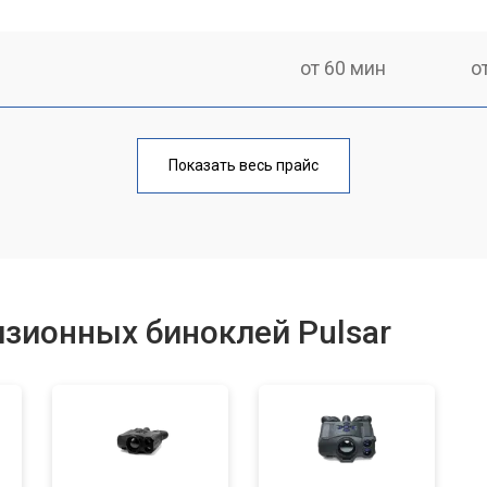
от 60 мин
о
от 80 мин
о
Показать весь прайс
от 70 мин
о
зионных биноклей Pulsar