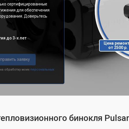
олько сертифицированные
тижения для обеспечения
орудования. Доверьтесь
ия до 3-х лет
Цена ремон
от 2500 р.
править заявку
 на обработку моих
персональных
тепловизионного бинокля Pulsar