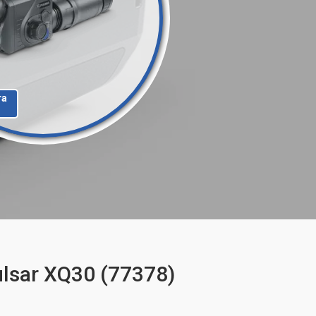
та
lsar XQ30 (77378)