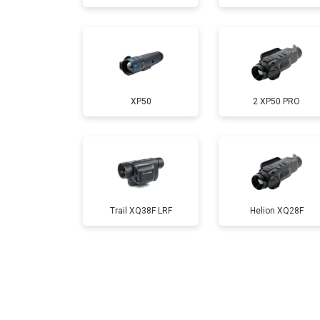
XP50
2 XP50 PRO
Trail XQ38F LRF
Helion XQ28F