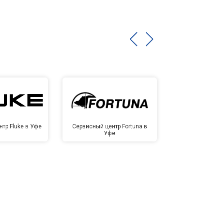
тр Fluke в Уфе
Сервисный центр Fortuna в
Сервисный це
Уфе