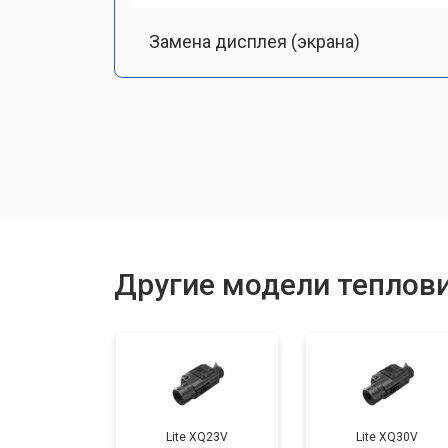
Замена дисплея (экрана)
Замена аккумулятора
Замена процессора
Замена USB порта
Другие модели теплов
Ремонт оптики
Lite XQ23V
Lite XQ30V