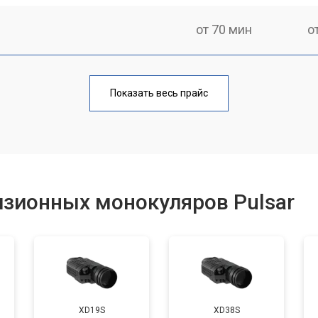
от 70 мин
о
от 80 мин
о
Показать весь прайс
от 60 мин
о
от 80 мин
о
изионных монокуляров Pulsar
от 70 мин
о
XD19S
XD38S