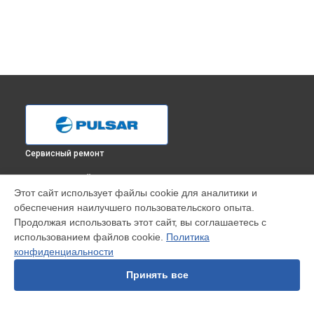
Сервисный ремонт
ВЫБЕРИ СВОЙ ГОРОД
Этот сайт использует файлы cookie для аналитики и
Диагностика тепловизионного прицела XP 38F LRF Pulsar в
обеспечения наилучшего пользовательского опыта.
Краснодаре
Продолжая использовать этот сайт, вы соглашаетесь с
Диагностика тепловизионного прицела XP 38F LRF Pulsar в
использованием файлов cookie.
Политика
Ростове-на-Дону
конфиденциальности
Диагностика тепловизионного прицела XP 38F LRF Pulsar в
Нижнем Новгороде
Принять все
Диагностика тепловизионного прицела XP 38F LRF Pulsar в
Новосибирске