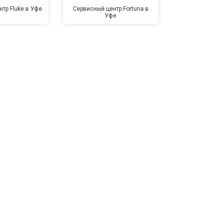
тр Fluke в Уфе
Сервисный центр Fortuna в
Сервисный це
Уфе