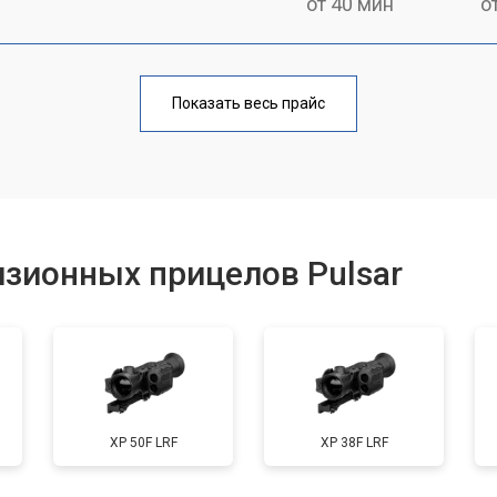
от 40 мин
о
от 170 мин
о
Показать весь прайс
от 70 мин
о
от 90 мин
о
зионных прицелов Pulsar
от 100 мин
о
от 60 мин
о
XP 50F LRF
XP 38F LRF