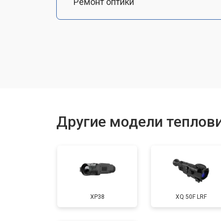
Ремонт оптики
Замена линз
Чистка оптической системы
Замена разъемов
Другие модели теплови
Замена дисплея (экрана)
Ремонт или замена детектора
XP38
XQ 50F LRF