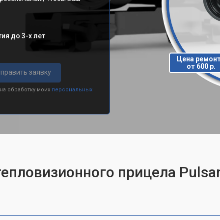
ия до 3-х лет
Цена ремон
от 600 р.
править заявку
 на обработку моих
персональных
тепловизионного прицела Pulsar