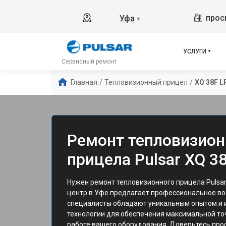
прос
Уфа
▼
УСЛУГИ
Сервисный ремонт
Главная
/
Тепловизионный прицел
/
XQ 38F L
Ремонт тепловизион
прицела Pulsar XQ 3
Нужен ремонт тепловизионного прицела Pulsar
центр в Уфе предлагает профессиональное во
специалисты обладают уникальным опытом и 
технологии для обеспечения максимальной то
работе вашего оборудования. Доверьтесь про