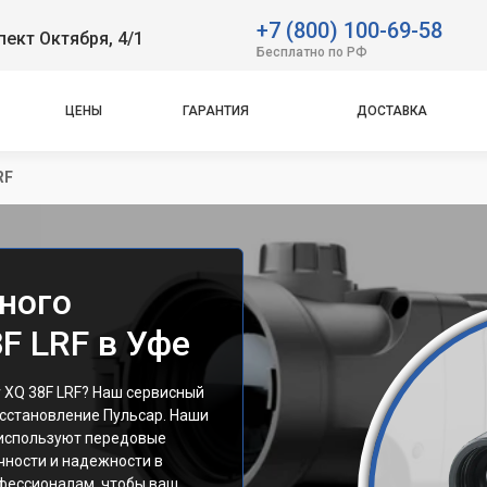
+7 (800) 100-69-58
пект Октября, 4/1
Бесплатно по РФ
ЦЕНЫ
ГАРАНТИЯ
ДОСТАВКА
RF
ного
8F LRF в Уфе
 XQ 38F LRF? Наш сервисный
сстановление Пульсар. Наши
используют передовые
чности и надежности в
фессионалам, чтобы ваш