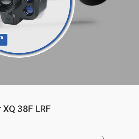
та
 XQ 38F LRF